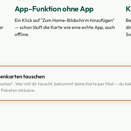
App-Funktion ohne App
K
Ein Klick auf "Zum Home-Bildschirm hinzufügen"
Be
ar
— schon läuft die Karte wie eine echte App, auch
di
offline.
So
tenkarten tauschen
auschen". Wer mit dir tauscht, bekommt deine Karte per Mail — du b
n Paketen inklusive.